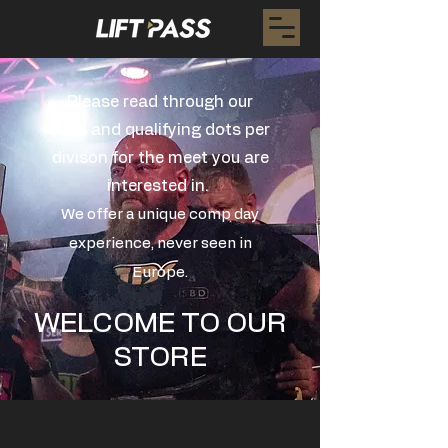
Please read through our
rules and qualifying dots per
divison for the meet you are
interested in.
We offer a unique comp day
experience, never seen in
Europe.
WELCOME TO OUR
STORE