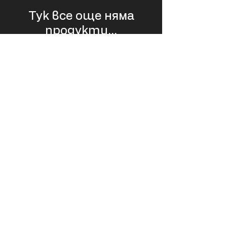
Тук все още няма
продукти...
Междувременно можете да изберете
друга категория, за да продължите да
пазарувате.
USD
EUR (€)
© LiftPass
Privacy Policy